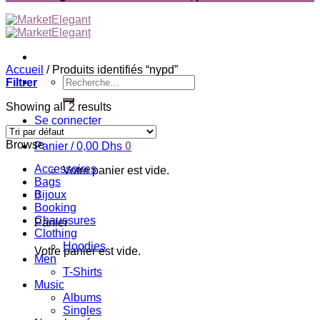
Accueil
/
Produits identifiés “nypd”
Recherche
Filtrer
pour :
Showing all 2 results
Se connecter
Browse
Panier /
0,00
Dhs
0
Accessoires
Votre panier est vide.
Bags
0
Bijoux
Booking
Chaussures
Panier
Clothing
Hoodies
Votre panier est vide.
Men
T-Shirts
Music
Albums
Singles