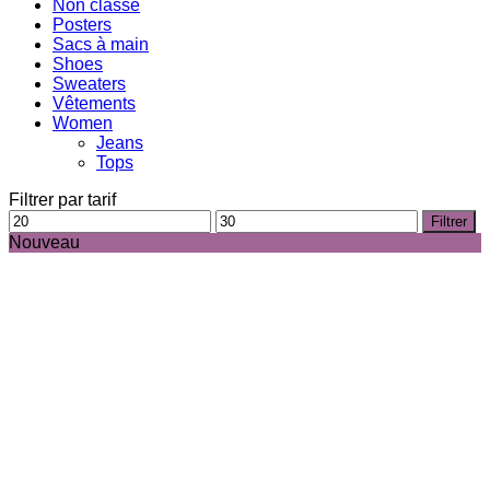
Non classé
Posters
Sacs à main
Shoes
Sweaters
Vêtements
Women
Jeans
Tops
Filtrer par tarif
Prix
Prix
Filtrer
min
max
Nouveau