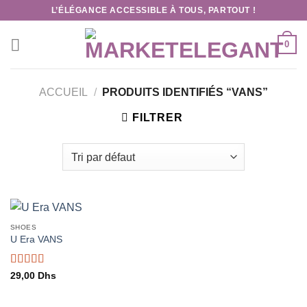
Skip
L’ÉLÉGANCE ACCESSIBLE À TOUS, PARTOUT !
to
content
0
ACCUEIL
/
PRODUITS IDENTIFIÉS “VANS”
FILTRER
SHOES
U Era VANS
Note
29,00
Dhs
3.50
sur
5