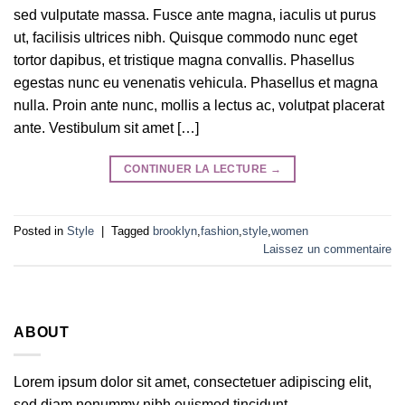
sed vulputate massa. Fusce ante magna, iaculis ut purus
ut, facilisis ultrices nibh. Quisque commodo nunc eget
tortor dapibus, et tristique magna convallis. Phasellus
egestas nunc eu venenatis vehicula. Phasellus et magna
nulla. Proin ante nunc, mollis a lectus ac, volutpat placerat
ante. Vestibulum sit amet […]
CONTINUER LA LECTURE
→
Posted in
Style
|
Tagged
brooklyn
,
fashion
,
style
,
women
Laissez un commentaire
ABOUT
Lorem ipsum dolor sit amet, consectetuer adipiscing elit,
sed diam nonummy nibh euismod tincidunt.