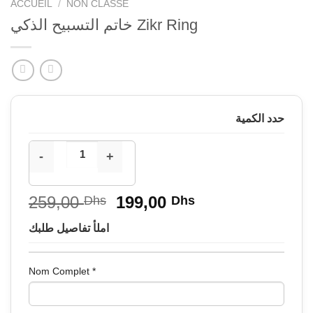
ACCUEIL
/
NON CLASSÉ
خاتم التسبيح الذكي Zikr Ring
حدد الكمية
Le
Le
259,00
199,00
Dhs
Dhs
prix
prix
املأ تفاصيل طلبك
initial
actuel
était :
est :
259,00 Dhs.
199,00 Dhs.
Nom Complet
*