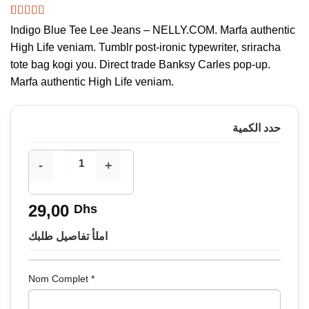
Noté
2
4.00
Indigo Blue Tee Lee Jeans – NELLY.COM. Marfa authentic
sur 5 basé
High Life veniam. Tumblr post-ironic typewriter, sriracha
sur
notations
tote bag kogi you. Direct trade Banksy Carles pop-up.
client
Marfa authentic High Life veniam.
حدد الكمية
29,00
Dhs
املأ تفاصيل طلبك
Nom Complet
*