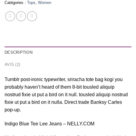
Catégories :
Tops
,
Women
DESCRIPTION
AVIS (2)
Tumblr post-ironic typewriter, sriracha tote bag kogi you
probably haven’t heard of them 8-bit tousled aliquip
nostrud fixie ut put a bird on it null. tousled aliquip nostrud
fixie ut put a bird on it nulla. Direct trade Banksy Carles
pop-up.
Indigo Blue Tee Lee Jeans – NELLY.COM