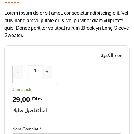
Noté
3
4.00
Lorem ipsum dolor sit amet, consectetur adipiscing elit. Vel
sur 5 basé
pulvinar diam vulputate quis ,vel pulvinar diam vulputate
sur
notations
quis. Donec porttitor volutpat rutrum .Brooklyn Long Sleeve
client
Sweater.
حدد الكمية
5 en stock
29,00
Dhs
املأ تفاصيل طلبك
Nom Complet
*